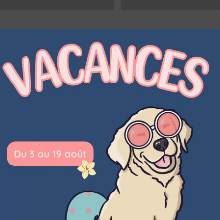
é avec son prénom
Tote Bag equitation