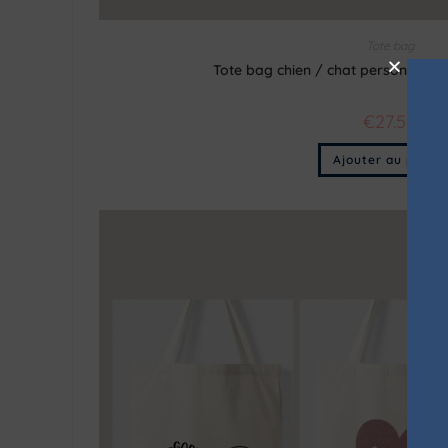
Tote bag
Tote bag chien / chat personnalis
€
27.50
Ajouter au panier